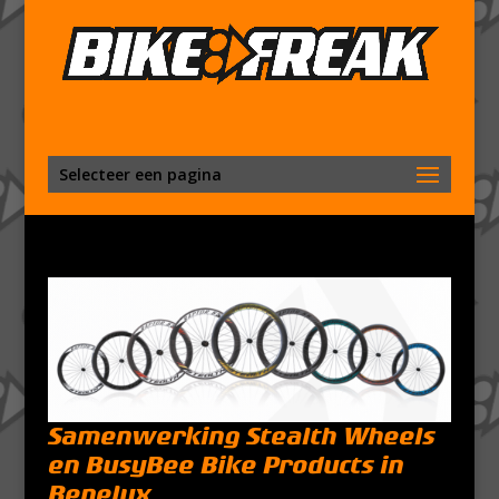
Selecteer een pagina
Samenwerking Stealth Wheels
en BusyBee Bike Products in
Benelux