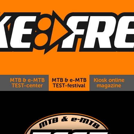
MTB & e-MTB
MTB & e-MTB
Kiosk online
TEST-center
TEST-festival
magazine