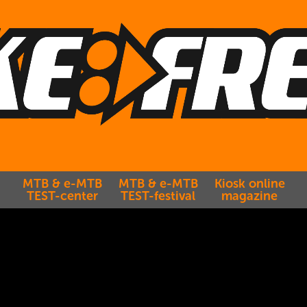
MTB & e-MTB
MTB & e-MTB
Kiosk online
TEST-center
TEST-festival
magazine